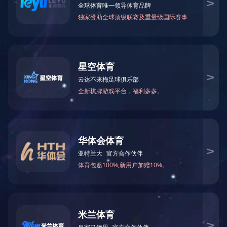
首页
|
集团概况
|
企业文化
|
工程案例
|
科技创新
|
新闻资讯
|
人才招聘
|
九游jiuyou（中国）
公司地址：福州市鼓楼区六一中路28号 佳盛广场21层 邮 箱: fjhhjs@163.com 电话：0591-83663198 83278738（人资部） 传 真:
0591-83663198 28922290
COPYRIGHT
©
2018 九游官方网站 , All Rights Reserved
闽ICP备2022011005号-1
拼搏在线官网
|
安博在线登录官网
|
乐竞
|
华体会体育
|
开云
电子
|
开云手机官方版在线入口
|
问鼎网页版登录入口
|
FH在
线平台（中国）官网
|
星空网页版
|