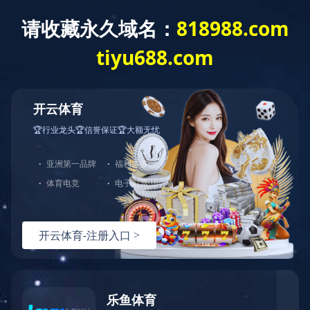
集团概况
全方位运营服务
在四十多年的发
展演进历程中，华航
集团形成了较为完整
的多元化综合型开发
建设产业链，集团下
设地产开发、建筑设
计、投资贸易、工程
检测、建筑劳务、物
业管理等多家子公
司。